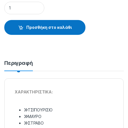
ΑΓΚΙΣΤΡΙΑ OWNER 50563 - 10.44.30.004 quantity
Προσθήκη στο καλάθι
Περιγραφή
XAPAKTHPIΣTIKA:
TΣIΠOYPIΣIO
MAYPO
ΣTPABO