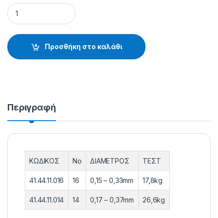
ΣΤΡΙΦΤ. ΠΑΡΑΜΑΛΟΥ 72447 - 41.44.11.014 quantity
Προσθήκη στο καλάθι
Περιγραφή
ΚΩΔΙΚΟΣ
Νο
ΔΙΑΜΕΤΡΟΣ
ΤΕΣΤ
41.44.11.016
16
0,15 – 0,33mm
17,8kg
41.44.11.014
14
0,17 – 0,37mm
26,6kg