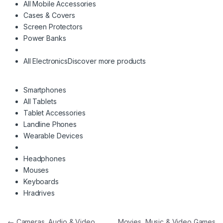
All Mobile Accessories
Cases & Covers
Screen Protectors
Power Banks
All Electronics
Discover more products
Smartphones
All Tablets
Tablet Accessories
Landline Phones
Wearable Devices
Headphones
Mouses
Keyboards
Hradrives
Πλοήγηση άρθρων
←
Cameras, Audio & Video
Movies, Music & Video Games