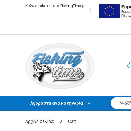
Skip to navigation
Skip to content
Καλωσορίσατε στο FishingTime.gr
Αγοράστε ανα κατηγορία
Αρχική σελίδα
Cart