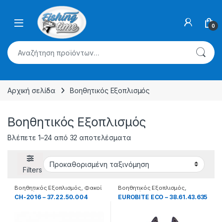
Skip to navigation
Skip to content
0
Αναζήτηση για:
Αρχική σελίδα
Βοηθητικός Εξοπλισμός
Βοηθητικός Εξοπλισμός
Βλέπετε 1–24 από 32 αποτελέσματα
Filters
Βοηθητικός Εξοπλισμός
,
Φακοί
Βοηθητικός Εξοπλισμός
,
κεφαλής
Βομβητές
CH-2016 – 37.22.50.004
EUROBITE ECO – 38.61.43.635