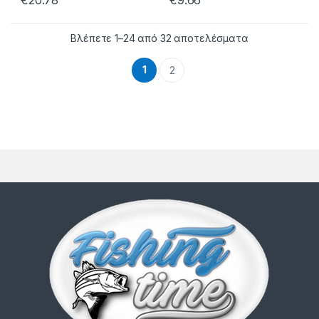
€
20.78
€
9.66
Βλέπετε 1–24 από 32 αποτελέσματα
1
2