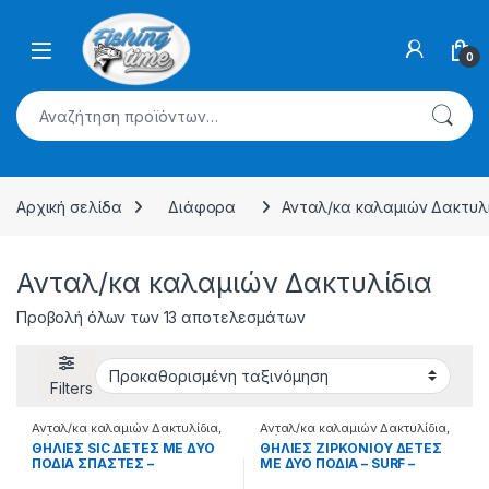
Skip to navigation
Skip to content
0
Αναζήτηση για:
Αρχική σελίδα
Διάφορα
Ανταλ/κα καλαμιών Δακτυλ
Ανταλ/κα καλαμιών Δακτυλίδια
Προβολή όλων των 13 αποτελεσμάτων
Filters
Ανταλ/κα καλαμιών Δακτυλίδια
,
Ανταλ/κα καλαμιών Δακτυλίδια
,
Διάφορα
Διάφορα
ΘΗΛΙΕΣ SIC ΔΕΤΕΣ ΜΕ ΔΥΟ
ΘΗΛΙΕΣ ΖΙΡΚΟΝΙΟΥ ΔΕΤΕΣ
ΠΟΔΙΑ ΣΠΑΣΤΕΣ –
ΜΕ ΔΥΟ ΠΟΔΙΑ – SURF –
99.49.09.025
99.22.37.006