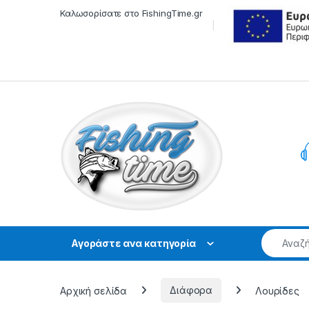
Skip to navigation
Skip to content
Καλωσορίσατε στο FishingTime.gr
Αγοράστε ανα κατηγορία
Αρχική σελίδα
Διάφορα
Λουρίδες