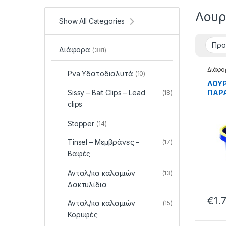
Λουρ
Show All Categories
Διάφορα
(381)
Διάφο
Pva Υδατοδιαλυτά
(10)
ΛOYP
ΠAPA
Sissy – Bait Clips – Lead
(18)
– 90.
clips
Stopper
(14)
Tinsel – Μεμβράνες –
(17)
Βαφές
Ανταλ/κα καλαμιών
(13)
Δακτυλίδια
€
1.
Ανταλ/κα καλαμιών
(15)
Κορυφές