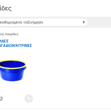
ίδες
ρα
,
Λουρίδες
IΔEΣ
ΓAΔIΩN ΚΙΤΡΙΝΕΣ
14.02.007
72