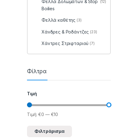
Φελλά Δολωμάτων & Stop
(12)
Boilies
Φελλά καθέτης
(3)
Χάνδρες & Ροδάντζες
(23)
Χάντρες Στριφταριού
(7)
Φίλτρα
Τιμή
Τιμή:
€0
—
€10
Ελάχιστη τιμή
Μέγιστη τιμή
Φιλτράρισμα