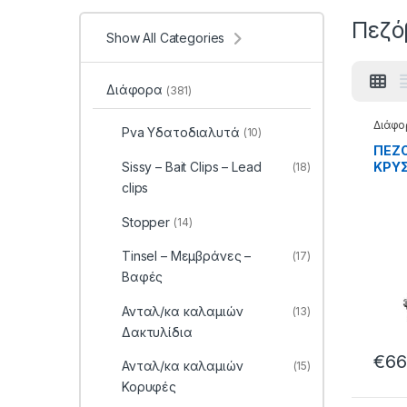
Πεζό
Show All Categories
Διάφορα
(381)
Διάφο
Pva Υδατοδιαλυτά
(10)
ΠΕΖ
KPYΣ
Sissy – Bait Clips – Lead
(18)
65.22
clips
Stopper
(14)
Tinsel – Μεμβράνες –
(17)
Βαφές
Ανταλ/κα καλαμιών
(13)
Δακτυλίδια
€
66
Ανταλ/κα καλαμιών
(15)
Κορυφές