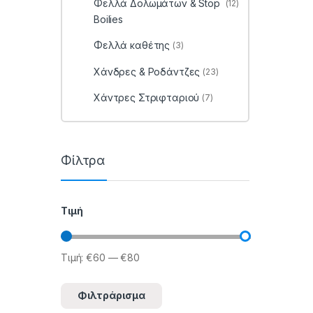
Φελλά Δολωμάτων & Stop
(12)
Boilies
Φελλά καθέτης
(3)
Χάνδρες & Ροδάντζες
(23)
Χάντρες Στριφταριού
(7)
Φίλτρα
Τιμή
Τιμή:
€60
—
€80
Ελάχιστη τιμή
Μέγιστη τιμή
Φιλτράρισμα