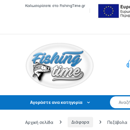
Skip to navigation
Skip to content
Καλωσορίσατε στο FishingTime.gr
Αγοράστε ανα κατηγορία
Αρχική σελίδα
Διάφορα
Πεζόβολα