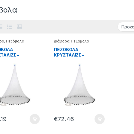
βολα
ρα
,
Πεζόβολα
Διάφορα
,
Πεζόβολα
ΟΒΟΛΑ
ΠΕΖΟΒΟΛΑ
TAΛIZE –
KPYΣTAΛIZE –
.41.123
65.22.41.128
.19
€
72.46