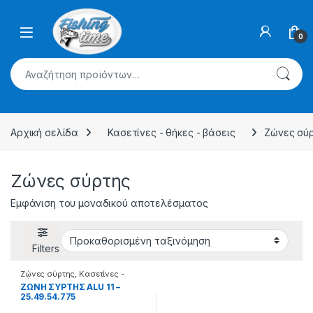
Skip to navigation
Skip to content
0
Αναζήτηση για:
Αρχική σελίδα
Κασετίνες - θήκες - βάσεις
Ζώνες σύ
Ζώνες σύρτης
Εμφάνιση του μοναδικού αποτελέσματος
Filters
Ζώνες σύρτης
,
Κασετίνες -
θήκες - βάσεις
ΖΩΝΗ ΣΥΡΤΗΣ ALU 11 –
25.49.54.775