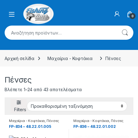
Skip to navigation
Skip to content
0
Αναζήτηση για:
Αρχική σελίδα
Μαχαίρια - Κοφτάκια
Πένσες
Πένσες
Βλέπετε 1–24 από 43 αποτελέσματα
Filters
Μαχαίρια - Κοφτάκια
,
Πένσες
Μαχαίρια - Κοφτάκια
,
Πένσες
FP-834 – 48.22.01.005
FP-836 – 48.22.01.002