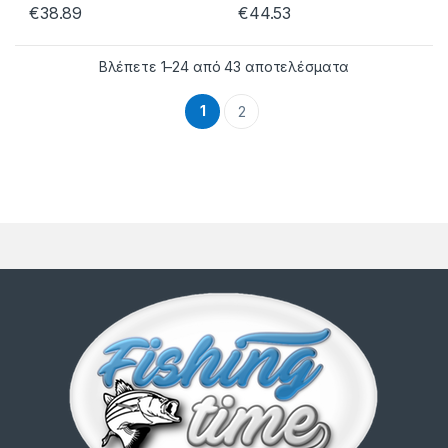
€
38.89
€
44.53
Βλέπετε 1–24 από 43 αποτελέσματα
1
2