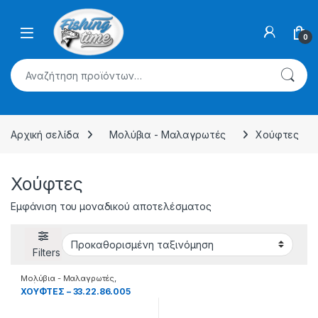
Skip to navigation
Skip to content
0
Αναζήτηση για:
Αρχική σελίδα
Μολύβια - Μαλαγρωτές
Χούφτες
Χούφτες
Εμφάνιση του μοναδικού αποτελέσματος
Filters
Μολύβια - Μαλαγρωτές
,
Χούφτες
XOYΦTΕΣ – 33.22.86.005