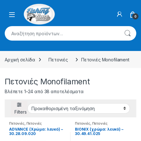
Skip to navigation
Skip to content
0
Αναζήτηση για:
Αρχική σελίδα
Πετονιές
Πετονιές Monofilament
Πετονιές Monofilament
Βλέπετε 1–24 από 38 αποτελέσματα
Filters
Πετονιές
,
Πετονιές
Πετονιές
,
Πετονιές
Monofilament
Monofilament
ADVANCE (Χρώμα: λευκό) –
BIONIX (χρώμα: λευκό) –
30.28.09.020
30.49.41.025