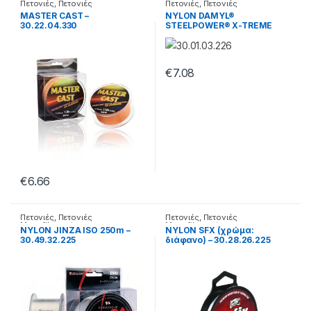
Πετονιές
,
Πετονιές
Πετονιές
,
Πετονιές
Monofilament
Monofilament
MASTER CAST –
NYLON DAMYL®
30.22.04.330
STEELPOWER® X-TREME
(χρώμα: θαλασσί) –
30.01.03.236
€
7.08
€
6.66
Πετονιές
,
Πετονιές
Πετονιές
,
Πετονιές
Monofilament
Monofilament
NYLON JINZA ISO 250m –
NYLON SFX (χρώμα:
30.49.32.225
διάφανο) – 30.28.26.225