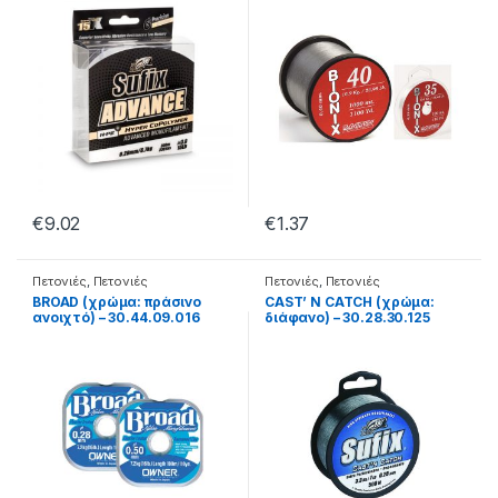
€
9.02
€
1.37
Πετονιές
,
Πετονιές
Πετονιές
,
Πετονιές
Monofilament
Monofilament
BROAD (χρώμα: πράσινο
CAST’ N CATCH (χρώμα:
ανοιχτό) – 30.44.09.016
διάφανο) – 30.28.30.125