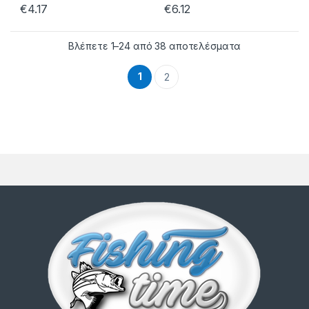
€
4.17
€
6.12
Βλέπετε 1–24 από 38 αποτελέσματα
1
2