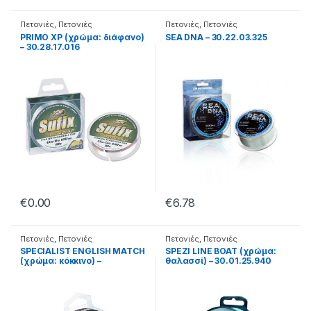
Πετονιές
,
Πετονιές
Πετονιές
,
Πετονιές
Monofilament
Monofilament
PRIMO XP (χρώμα: διάφανο)
SEA DNA – 30.22.03.325
– 30.28.17.016
=035
€
0.00
€
6.78
Πετονιές
,
Πετονιές
Πετονιές
,
Πετονιές
Monofilament
Monofilament
SPECIALIST ENGLISH MATCH
SPEZI LINE BOAT (χρώμα:
(χρώμα: κόκκινο) –
θαλασσί) – 30.01.25.940
30.28.18.015
950