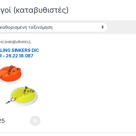
γοί (καταβυθιστές)
οί (καταβυθιστές)
,
τά δολώματα
LING SINKERS DIC
 – 26.22.18.087
25