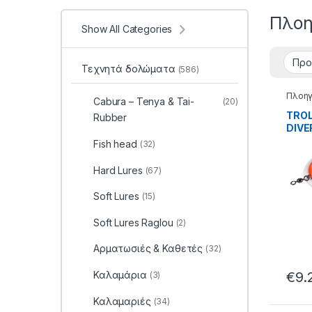
Πλοη
Show All Categories
Τεχνητά δολώματα
(586)
Πλοηγ
Cabura – Tenya & Tai-
(20)
Τεχνη
TROL
Rubber
DIVER
Fish head
(32)
Hard Lures
(67)
Soft Lures
(15)
Soft Lures Raglou
(2)
Αρματωσιές & Καθετές
(32)
Καλαμάρια
€
9.
(3)
Καλαμαριές
(34)