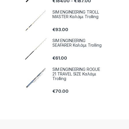
€
184.00
€
187.00
–
SIM ENGINEERING TROLL
MASTER Καλάμι Trolling
€
93.00
SIM ENGINEERING
SEAFARER Καλάμι Trolling
€
61.00
SIM ENGINEERING ROGUE
21 TRAVEL SIZE Καλάμι
Trolling
€
70.00