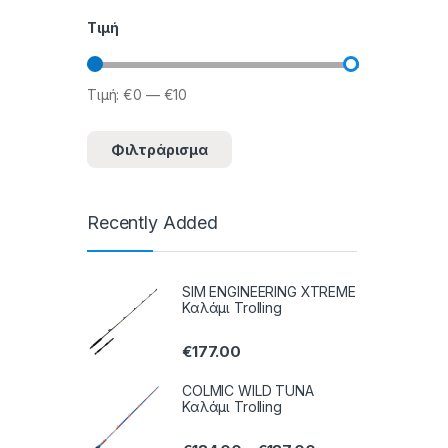
Τιμή
Τιμή:
€0
—
€10
Ελάχιστη τιμή
Μέγιστη τιμή
Φιλτράρισμα
Recently Added
SIM ENGINEERING XTREME
Καλάμι Trolling
€
177.00
COLMIC WILD TUNA
Καλάμι Trolling