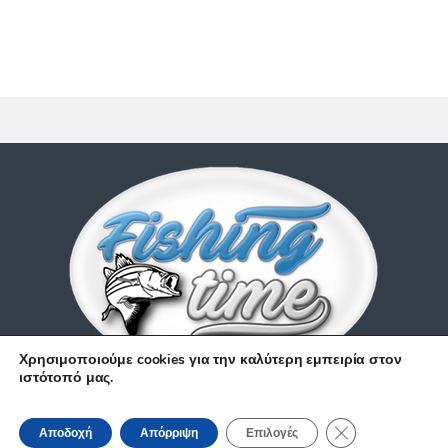
Χρησιμοποιούμε cookies για την καλύτερη εμπειρία στον
ιστότοπό μας.
Έχετε απορίες;
Κλείσιμο του Coo
210 9514 529
Αποδοχή
Απόρριψη
Επιλογές