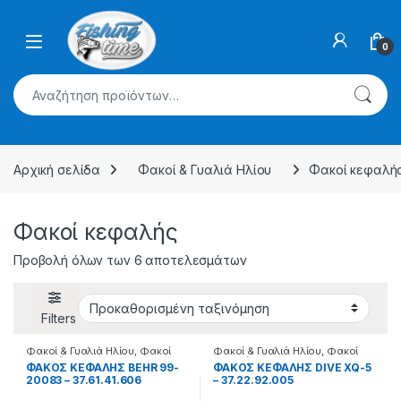
Skip to navigation
Skip to content
0
Αναζήτηση για:
Αρχική σελίδα
Φακοί & Γυαλιά Ηλίου
Φακοί κεφαλή
Φακοί κεφαλής
Προβολή όλων των 6 αποτελεσμάτων
Filters
Φακοί & Γυαλιά Ηλίου
,
Φακοί
Φακοί & Γυαλιά Ηλίου
,
Φακοί
κεφαλής
κεφαλής
ΦΑΚΟΣ ΚΕΦΑΛΗΣ BEHR 99-
ΦΑΚΟΣ ΚΕΦΑΛΗΣ DIVE XQ-5
20083 – 37.61.41.606
– 37.22.92.005