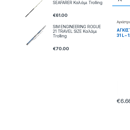
SEAFARER Καλάμι Trolling
€
61.00
Αγκίστρ
Jigging
SIM ENGINEERING ROGUE
ΑΓΚΙΣ
21 TRAVEL SIZE Καλάμι
31 L – 
Trolling
€
70.00
€
6.6