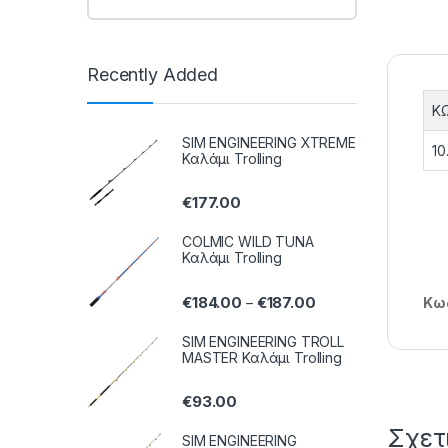
Recently Added
Κ
SIM ENGINEERING XTREME
10
Καλάμι Trolling
€
177.00
COLMIC WILD TUNA
Καλάμι Trolling
€
184.00
€
187.00
–
Κωδ
SIM ENGINEERING TROLL
MASTER Καλάμι Trolling
€
93.00
Σχετ
SIM ENGINEERING