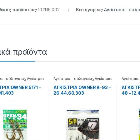
ικός προϊόντος:
10.11.16.002
Κατηγορίες:
Αγκίστρια - σάλα
ικά προϊόντα
ια - σάλαγκιες
,
Αγκίστρια
Αγκίστρια - σάλαγκιες
,
Αγκίστρια
Αγκίστρια
ελα
σε φάκελα
Jigging
ΤΡΙΑ OWNER 5171 –
ΑΓΚΙΣΤΡΙΑ OWNER B-93 –
ΑΓΚΙΣΤ
41.403
26.44.60.303
48 – 12.