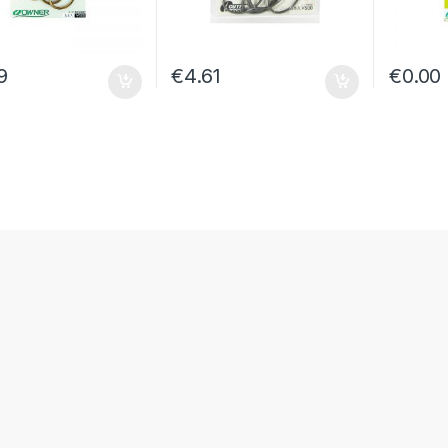
9
€
4.61
€
0.00