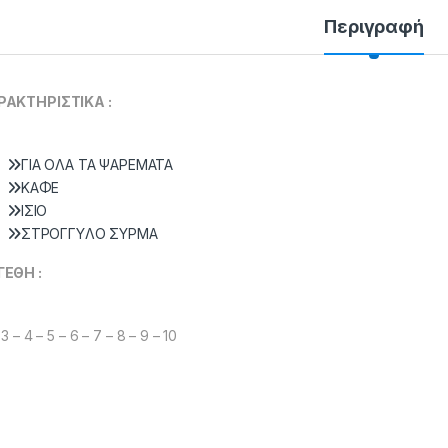
Περιγραφή
ΡΑΚΤΗΡΙΣΤΙΚΑ :
ΓIA OΛA TA ΨAPEMATA
KAΦE
IΣIO
ΣTPOΓΓYΛO ΣYPMA
ΓΕΘΗ :
3 – 4 – 5 – 6 – 7 – 8 – 9 – 10