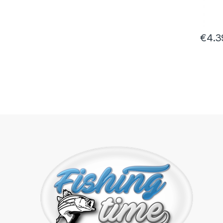
€
4.3