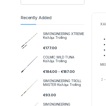
Recently Added
ΧΑ
SIM ENGINEERING XTREME
Καλάμι Trolling
€
177.00
COLMIC WILD TUNA
Καλάμι Trolling
ΜΕ
€
184.00
€
187.00
–
2 – 
SIM ENGINEERING TROLL
MASTER Καλάμι Trolling
€
93.00
SIM ENGINEERING