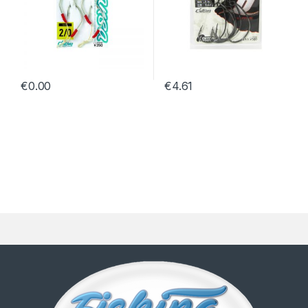
€
0.00
€
4.61