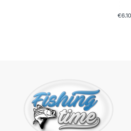
€
6.1