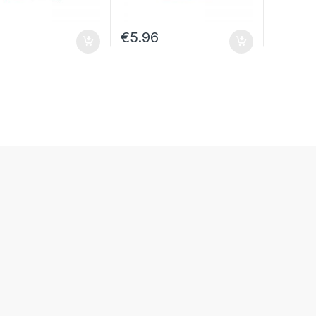
0
€
5.96