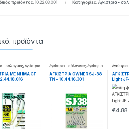
ικός προϊόντος:
10.22.03.001
Κατηγορίες:
Αγκίστρια - σά
ικά προϊόντα
ια - σάλαγκιες
,
Αγκίστρια
Αγκίστρια - σάλαγκιες
,
Αγκίστρια
Αγκίστρια
σε φάκελα
σε φάκελ
ΤΡΙΑ ΜΕ ΝΗΜΑ GF
ΑΓΚΙΣΤΡΙΑ OWNER SJ-38
ΑΓΚΙΣΤΡ
 12.44.18.016
TN – 10.44.16.301
Light JF
€
4.88