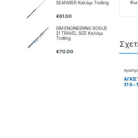
Κωδ
SEAFARER Καλάμι Trolling
€
61.00
SIM ENGINEERING ROGUE
21 TRAVEL SIZE Καλάμι
Trolling
Σχετ
€
70.00
Αγκίστρ
Jigging
ΑΓΚΙΣ
31 S –