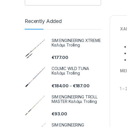
Recently Added
ΧΑ
SIM ENGINEERING XTREME
Καλάμι Trolling
€
177.00
COLMIC WILD TUNA
ΜΕ
Καλάμι Trolling
€
184.00
€
187.00
–
1 – 
SIM ENGINEERING TROLL
MASTER Καλάμι Trolling
€
93.00
SIM ENGINEERING