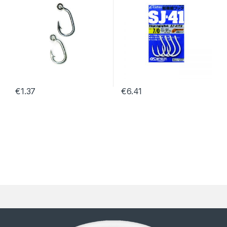
€
1.37
€
6.41