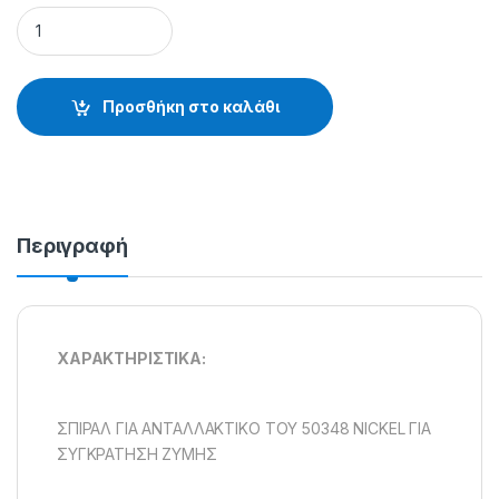
ΑΓΚΙΣΤΡΙΑ OWNER 50287 - 10.44.49.902 quantity
Προσθήκη στο καλάθι
Περιγραφή
XAPAKTHPIΣTIKA:
ΣΠIPAΛ ΓIA ANTAΛΛAKTIKO ΤΟΥ 50348 NICKEL ΓIA
ΣYΓKPATHΣH ZYMHΣ