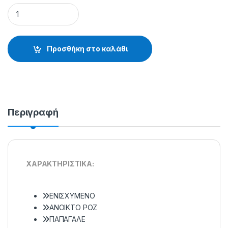
ΑΓΚΙΣΤΡΙΑ OWNER 53115 - 10.44.45.202 quantity
Προσθήκη στο καλάθι
Περιγραφή
XAPAKTHPIΣTIKA:
ENIΣXYMENO
ANOIKTO POZ
ΠΑΠΑΓΑΛΕ