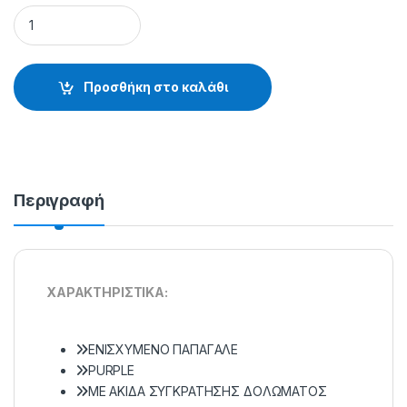
ΑΓΚΙΣΤΡΙΑ OWNER 53163 - 10.44.46.701 quantity
Προσθήκη στο καλάθι
Περιγραφή
XAPAKTHPIΣTIKA:
ENIΣXYMENO ΠAΠAΓAΛE
PURPLE
ME AKIΔA ΣYΓKPATHΣHΣ ΔOΛΩMATOΣ