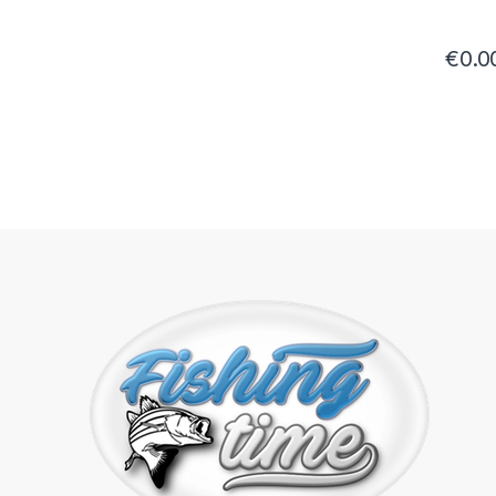
€
0.0