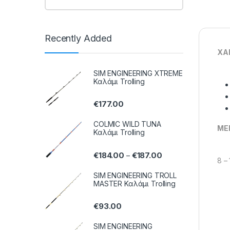
Recently Added
XA
SIM ENGINEERING XTREME
Καλάμι Trolling
€
177.00
COLMIC WILD TUNA
ME
Καλάμι Trolling
€
184.00
€
187.00
–
8 – 
SIM ENGINEERING TROLL
MASTER Καλάμι Trolling
€
93.00
SIM ENGINEERING