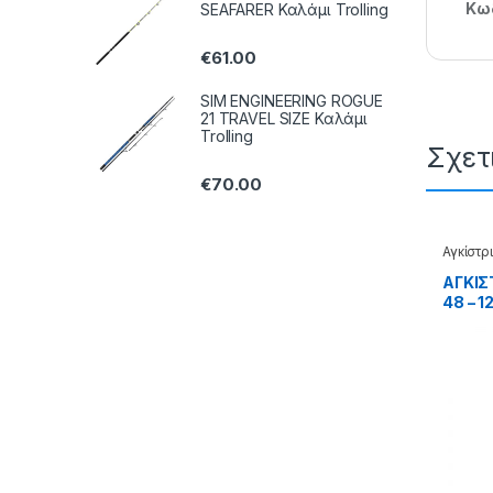
Κωδ
SEAFARER Καλάμι Trolling
€
61.00
SIM ENGINEERING ROGUE
21 TRAVEL SIZE Καλάμι
Trolling
Σχετ
€
70.00
Αγκίστρ
Jigging
ΑΓΚΙΣ
48 – 1