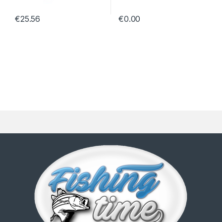
€
25.56
€
0.00