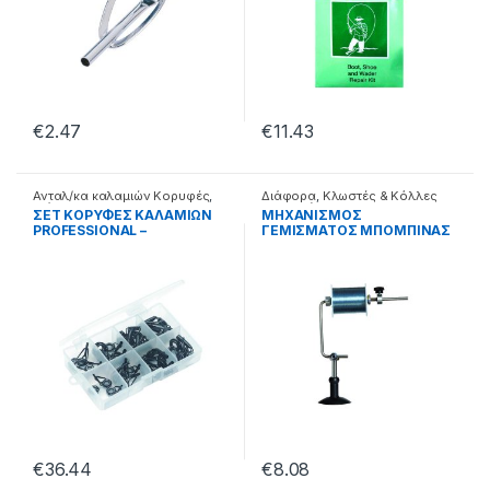
€
2.47
€
11.43
Ανταλ/κα καλαμιών Κορυφές
,
Διάφορα
,
Κλωστές & Κόλλες
Διάφορα
Επισκευής
ΣΕΤ ΚΟΡΥΦΕΣ ΚΑΛΑΜΙΩΝ
ΜΗΧΑΝΙΣΜΟΣ
PROFESSIONAL –
ΓΕΜΙΣΜΑΤΟΣ ΜΠΟΜΠΙΝΑΣ
99.01.03.973
YM-6005 – 38.22.81.001
€
36.44
€
8.08