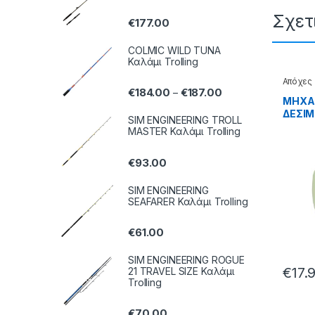
Σχετ
€
177.00
COLMIC WILD TUNA
Καλάμι Trolling
Απόχες
Μηχανισ
€
184.00
€
187.00
–
ΜΗΧΑ
ΔΕΣΙ
SIM ENGINEERING TROLL
H-003 
MASTER Καλάμι Trolling
€
93.00
SIM ENGINEERING
SEAFARER Καλάμι Trolling
€
61.00
SIM ENGINEERING ROGUE
€
17.
21 TRAVEL SIZE Καλάμι
Trolling
€
70.00