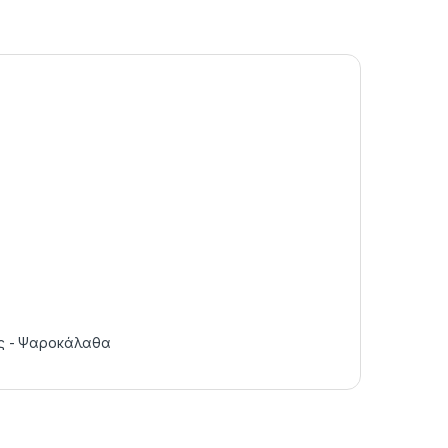
ς - Ψαροκάλαθα