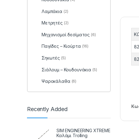
Λαμπάκια
(2)
Μετρητές
(2)
Κ
Μηχανισμοί δεσίματος
(6)
Παγίδες – Κιούρτα
(16)
82
Σηκωτές
(5)
82
Σιάλουμ – Κουδουνάκια
(5)
Ψαροκάλαθα
(6)
Κωδ
Recently Added
SIM ENGINEERING XTREME
Καλάμι Trolling