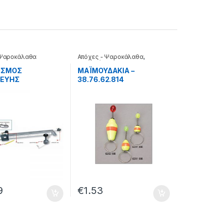
 Ψαροκάλαθα
Απόχες - Ψαροκάλαθα
,
Βομβητές
ΙΣΜΟΣ
ΜΑΪΜΟΥΔΑΚΙΑ –
ΚΕΥΗΣ
38.76.62.814
ΛΩΝ Αrt.604 –
3.604
9
€
1.53