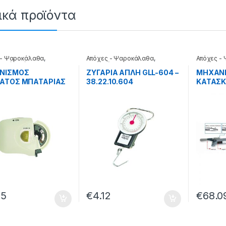
ικά προϊόντα
 - Ψαροκάλαθα
,
Απόχες - Ψαροκάλαθα
,
Απόχες -
μοί δεσίματος
Ζυγαριές
ΝΙΣΜΟΣ
ΖΥΓΑΡΙΑ ΑΠΛΗ GLL-604 –
ΜΗΧΑΝ
ΜΑΤΟΣ ΜΠΑΤΑΡΙΑΣ
38.22.10.604
ΚΑΤΑΣ
– 38.22.11.001
ΠΑΡΑΜΑ
38.04.1
95
€
4.12
€
68.0