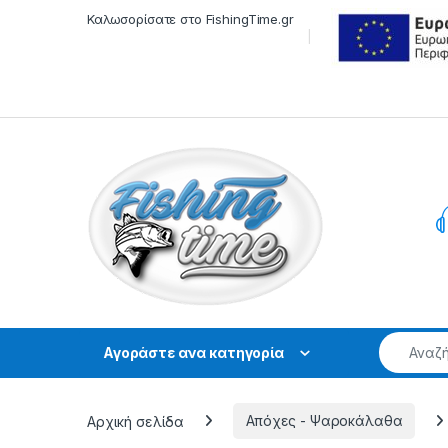
Skip to navigation
Skip to content
Καλωσορίσατε στο FishingTime.gr
Αγοράστε ανα κατηγορία
Αρχική σελίδα
Απόχες - Ψαροκάλαθα