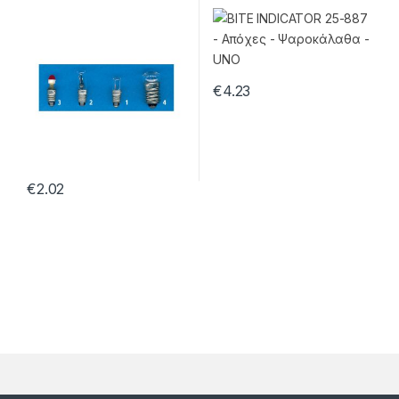
€
4.23
€
2.02