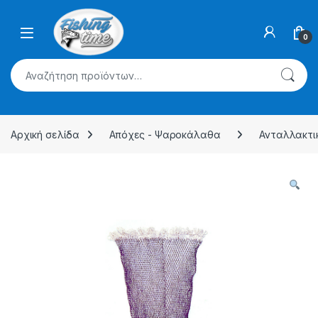
Skip to navigation
Skip to content
0
Αναζήτηση για:
Αρχική σελίδα
Απόχες - Ψαροκάλαθα
Ανταλλακτι