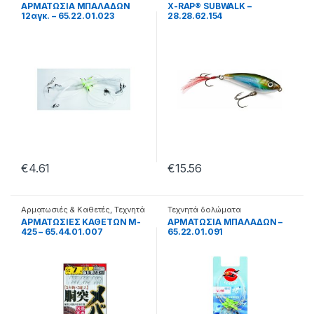
ΑΡΜΑΤΩΣΙΑ ΜΠΑΛΑΔΩΝ
X-RAP® SUBWALK –
12αγκ. – 65.22.01.023
28.28.62.154
€
4.61
€
15.56
Αρματωσιές & Καθετές
,
Τεχνητά
Τεχνητά δολώματα
δολώματα
ΑΡΜΑΤΩΣΙΕΣ ΚΑΘΕΤΩΝ M-
ΑΡΜΑΤΩΣΙΑ ΜΠΑΛΑΔΩΝ –
425 – 65.44.01.007
65.22.01.091