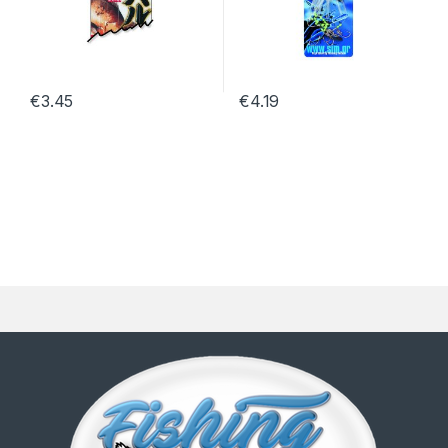
€
3.45
€
4.19