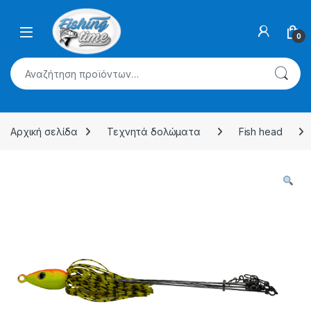
Skip to navigation
Skip to content
0
Αναζήτηση για:
Αρχική σελίδα
Τεχνητά δολώματα
Fish head