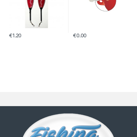
€
1.20
€
0.00