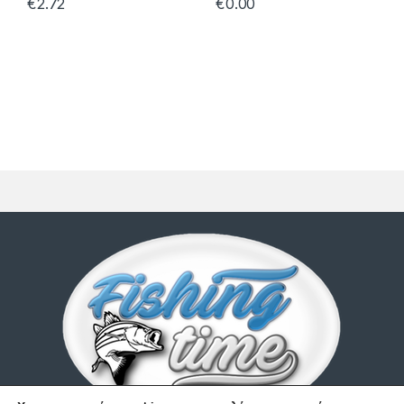
€
2.72
€
0.00