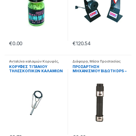
€
0.00
€
120.54
Ανταλ/κα καλαμιών Κορυφές
,
Διάφορα
,
Μέσα Προστασίας
Διάφορα
Καλαμιών
ΚΟΡΥΦΕΣ ΤΙΤΑΝΙΟΥ
ΠΡΟΣΑΡΤΗΣΗ
ΤΗΛΕΣΚΟΠΙΚΩΝ ΚΑΛΑΜΙΩΝ
ΜΗΧΑΝΙΣΜΟΥ ΒΙΔΩΤΗ DPS –
– 99.22.55.513
99.22.70.020
025