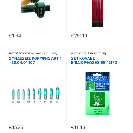
€
1.94
€
251.19
Ανταλ/κα καλαμιών Κορυφές
,
Διάφορα
,
Συντήρηση
Διάφορα
Μηχανισμού
ΣΥΝΔΕΣΕΙΣ ΚΟΡΥΦΗΣ ART 1
ΣΕΤ ΚΟΛΛΕΣ
– 38.04.01.107
ΕΠΙΔΙΟΡΘΩΣΗΣ 95-13170 –
99.61.02.170
€
15.35
€
11.43