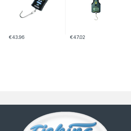
€
43.96
€
47.02