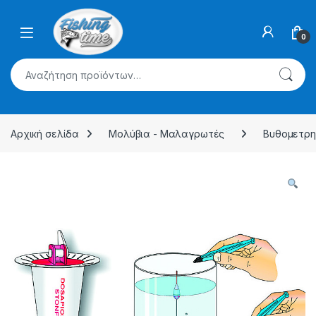
Skip to navigation
Skip to content
0
Αναζήτηση για:
Αρχική σελίδα
Μολύβια - Μαλαγρωτές
Βυθομετρη