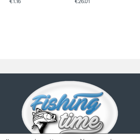
€
1.16
€
26.01