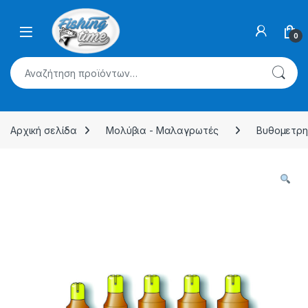
Skip to navigation
Skip to content
0
Αναζήτηση για:
Αρχική σελίδα
Μολύβια - Μαλαγρωτές
Βυθομετρη