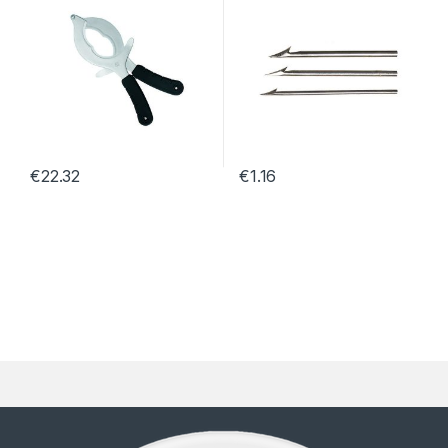
€
22.32
€
1.16