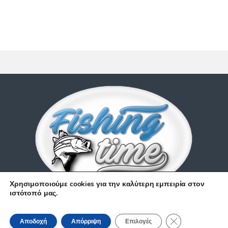
Χρησιμοποιούμε cookies για την καλύτερη εμπειρία στον
ιστότοπό μας.
Έχετε απορίες;
Κλείσιμο του Coo
210 9514 529
Αποδοχή
Απόρριψη
Επιλογές