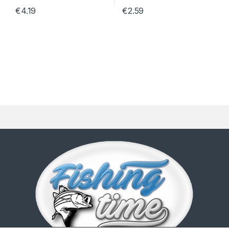
€
4.19
€
2.59