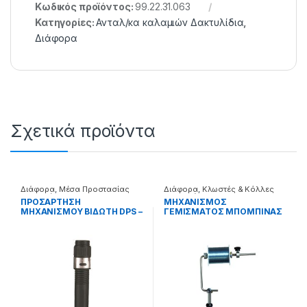
Κωδικός προϊόντος:
99.22.31.063
Κατηγορίες:
Ανταλ/κα καλαμιών Δακτυλίδια
,
Διάφορα
Σχετικά προϊόντα
Διάφορα
,
Μέσα Προστασίας
Διάφορα
,
Κλωστές & Κόλλες
Καλαμιών
Επισκευής
ΠΡΟΣΑΡΤΗΣΗ
ΜΗΧΑΝΙΣΜΟΣ
ΜΗΧΑΝΙΣΜΟΥ ΒΙΔΩΤΗ DPS –
ΓΕΜΙΣΜΑΤΟΣ ΜΠΟΜΠΙΝΑΣ
99.22.70.020
YM-6005 – 38.22.81.001
025