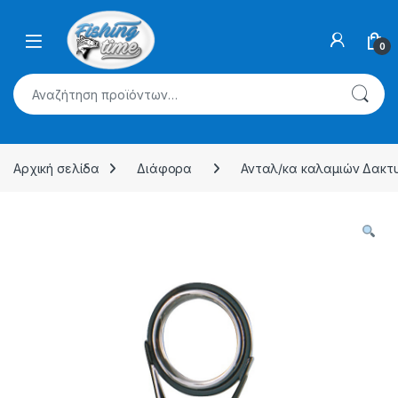
Skip to navigation
Skip to content
0
Αναζήτηση για:
Αρχική σελίδα
Διάφορα
Ανταλ/κα καλαμιών Δακτυ