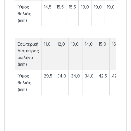
Ύψος
14,5
15,5
15,5
19,0
19,0
19,0
19,0
θηλιάς
(mm)
Εσωτερική
11,0
12,0
13,0
14,0
15,0
16,0
17,
Διάμετρος
σωλήνα
(mm)
Ύψος
29,5
34,0
34,0
34,0
42,5
42,5
42
θηλιάς
(mm)