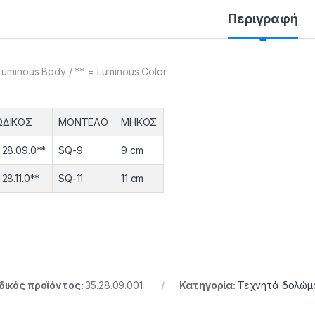
Περιγραφή
Luminous Body / ** = Luminous Color
ΩΔΙΚΟΣ
ΜΟΝΤΕΛΟ
ΜΗΚΟΣ
.28.09.0**
SQ-9
9 cm
.28.11.0**
SQ-11
11 cm
ικός προϊόντος:
35.28.09.001
Κατηγορία:
Τεχνητά δολώμ