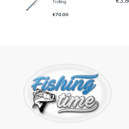
€
3.8
Trolling
€
70.00