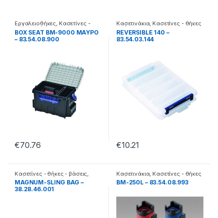
Εργαλειοθήκες
,
Κασετίνες -
Κασετινάκια
,
Κασετίνες - θήκες
θήκες - βάσεις
- βάσεις
BOX SEAT BM-9000 ΜΑΥΡΟ
REVERSIBLE 140 –
– 83.54.08.900
83.54.03.144
€
70.76
€
10.21
Κασετίνες - θήκες - βάσεις
,
Κασετινάκια
,
Κασετίνες - θήκες
Τσάντες & Σακίδια
- βάσεις
MAGNUM-SLING BAG –
BM-250L – 83.54.08.993
38.28.46.001