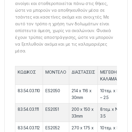
ανοίγει και σταθεροποιείται πάνω στις θήκες,
ώστε να μπορούν να αποθηκευθούν μέσα σε
τσάντες και κασετίνες ακόμα και ανοιχτές. Με
αυτό τον τρόπο η χρήση των δολωμάτων είναι
απίστευτα άμεση, χωρίς να σκαλώνουν. Φυσικά
έχουν τρύπες αποστράγγισης, ώστε να μπορούν
να ξεπλυθούν ακόμα και με τις καλαμαριέρες
μέσα.
ΚΩΔΙΚΟΣ
ΜΟΝΤΕΛΟ
ΔΙΑΣΤΑΣΕΙΣ
ΜΕΓΕΘΗ
ΚΑΛΑΜΑΡΙΕΡΑΣ
83.54.03.110
ES2050
214 x 116 x
10τεμ. x No 2.0
30mm
– 2.5
83.54.03.111
ES2051
200 x 150 x
8τεμ. x No 2.5 –
33mm
3.5
83.54.03.112
ES2052
270 x 175 x
10τεμ. x No 3.0