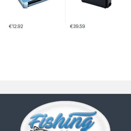
€
12.92
€
39.59