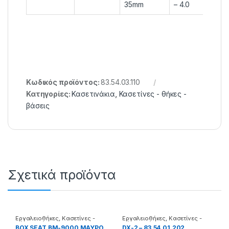
35mm
– 4.0
Κωδικός προϊόντος:
83.54.03.110
Κατηγορίες:
Κασετινάκια
,
Κασετίνες - θήκες -
βάσεις
Σχετικά προϊόντα
Εργαλειοθήκες
,
Κασετίνες -
Εργαλειοθήκες
,
Κασετίνες -
θήκες - βάσεις
θήκες - βάσεις
BOX SEAT BM-9000 ΜΑΥΡΟ
DX-2 – 83.54.01.202