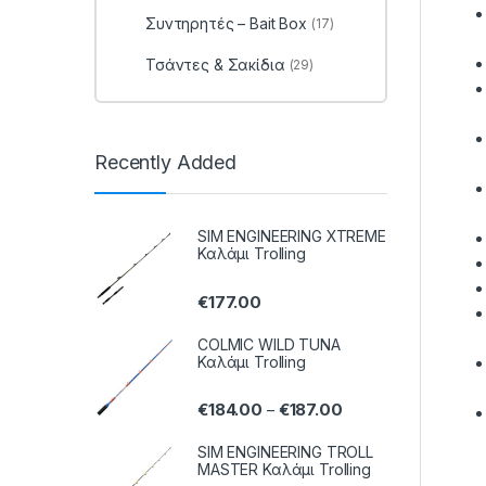
Συντηρητές – Bait Box
(17)
Τσάντες & Σακίδια
(29)
Recently Added
SIM ENGINEERING XTREME
Καλάμι Trolling
€
177.00
COLMIC WILD TUNA
Καλάμι Trolling
€
184.00
€
187.00
–
SIM ENGINEERING TROLL
MASTER Καλάμι Trolling