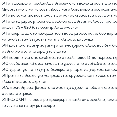
Τα χωρίσματα πολλαπλών θέσεων στο επάνω μέρος επιτυγχάν
Μπορεί επίσης να τοποθετηθούν και άλλες μικρότερες κασετίν
Τα καπάκια της κασετίνας είναι κατασκευασμένα έτσι ώστε 
Το κάτω μέρος μπορεί να αναδιοργανωθεί με πολλούς τρόπους
όπως η VS – 820 (δεν συμπεριλαμβάνονται)
Το κούμπωμα στο κάλυμμα του επάνω μέρους και οι δύο πόρπ
να ανοίξει εάν ξεχάσετε να την κλείσετε κανονικά
Η κασετίνα είναι φτιαγμένη από ενισχυμένο υλικό, που δεν δ
ανθεκτικό στα απότομα χτυπήματα
Η πόρπη είναι από ανοξείδωτο ατσάλι τύπου D για περισσότε
Ο συνδετικός άξονας είναι φτιαγμένος από ανοξείδωτο ατσ
Ο χώρος για τα τεχνητά δολώματα μπορεί να χωρέσει και άλ
Πρακτικές θέσεις για να κρέμονται εργαλεία και πένσες όταν 
κλειστή και μεταφέρεται
Αντιολισθητικές βάσεις από λάστιχο έχουν τοποθετηθεί στο
στο κατάστρωμα
ΠΡΟΣΟΧΗ!!! Το σύστημα προσφέρει επιπλέον ασφάλεια, αλλά 
κανονικά κατά την μεταφορά