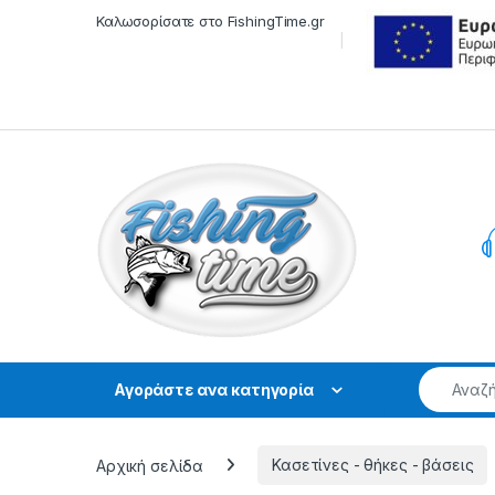
Skip to navigation
Skip to content
Καλωσορίσατε στο FishingTime.gr
Αγοράστε ανα κατηγορία
Αρχική σελίδα
Κασετίνες - θήκες - βάσεις