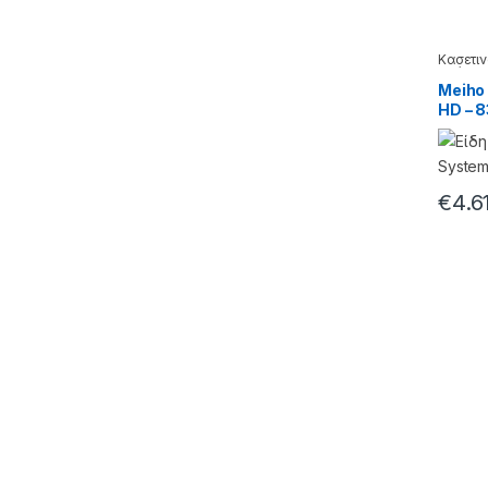
Κασετιν
- βάσει
Meiho
HD – 8
€
4.6