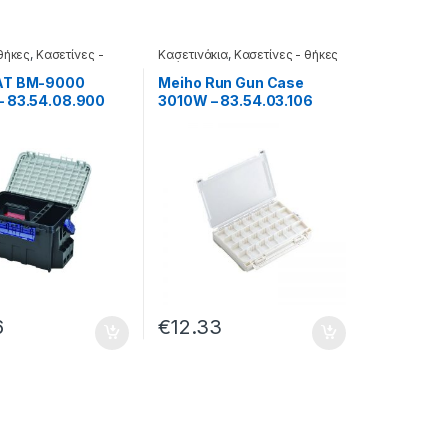
θήκες
,
Κασετίνες -
Κασετινάκια
,
Κασετίνες - θήκες
άσεις
- βάσεις
AT BM-9000
Meiho Run Gun Case
 83.54.08.900
3010W – 83.54.03.106
6
€
12.33