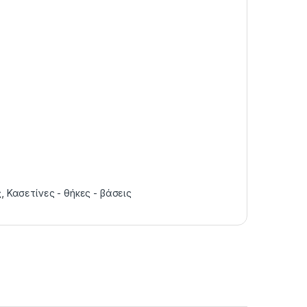
ς
,
Κασετίνες - θήκες - βάσεις