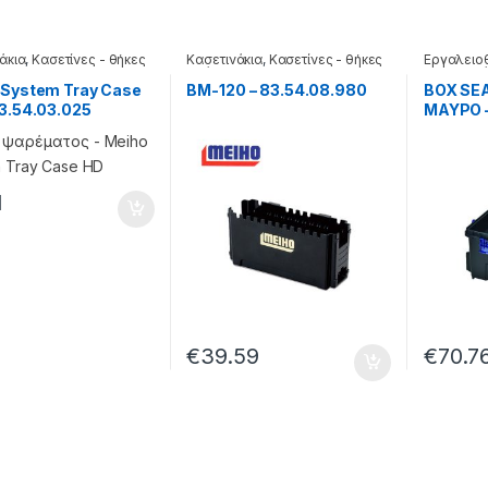
άκια
,
Κασετίνες - θήκες
Κασετινάκια
,
Κασετίνες - θήκες
Εργαλειο
ς
- βάσεις
θήκες - β
 System Tray Case
BM-120 – 83.54.08.980
BOX SE
3.54.03.025
ΜΑΥΡΟ –
1
€
39.59
€
70.7