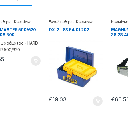
ιοθήκες
,
Κασετίνες -
Εργαλειοθήκες
,
Κασετίνες -
Κασετίνες
 βάσεις
θήκες - βάσεις
Τσάντες &
MASTER 500/620 –
DX-2 – 83.54.01.202
MAGNUM
.08.500
38.28.4
65
€
19.03
€
60.5