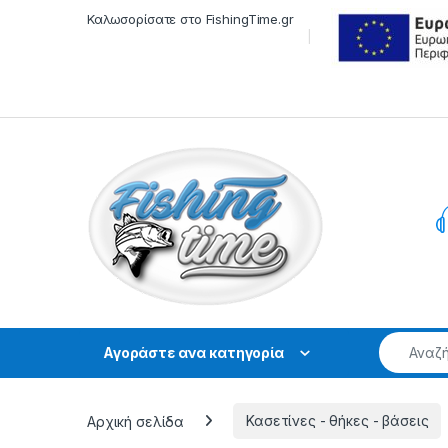
Skip to navigation
Skip to content
Καλωσορίσατε στο FishingTime.gr
Αγοράστε ανα κατηγορία
Αρχική σελίδα
Κασετίνες - θήκες - βάσεις