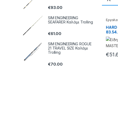
€
93.00
SIM ENGINEERING
Εργαλε
SEAFARER Καλάμι Trolling
θήκες -
HARD 
83.54
€
61.00
SIM ENGINEERING ROGUE
21 TRAVEL SIZE Καλάμι
Trolling
€
51.
€
70.00