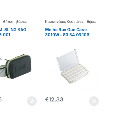
 - θήκες - βάσεις
,
Κασετινάκια
,
Κασετίνες - θήκες
 Σακίδια
- βάσεις
-SLING BAG –
Meiho Run Gun Case
6.001
3010W – 83.54.03.106
6
€
12.33