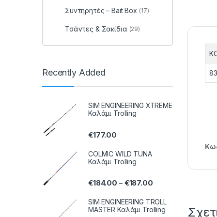
Συντηρητές – Bait Box
(17)
Τσάντες & Σακίδια
(29)
Κ
Recently Added
83
SIM ENGINEERING XTREME
Καλάμι Trolling
€
177.00
Κωδ
COLMIC WILD TUNA
Καλάμι Trolling
€
184.00
€
187.00
–
SIM ENGINEERING TROLL
Σχετ
MASTER Καλάμι Trolling