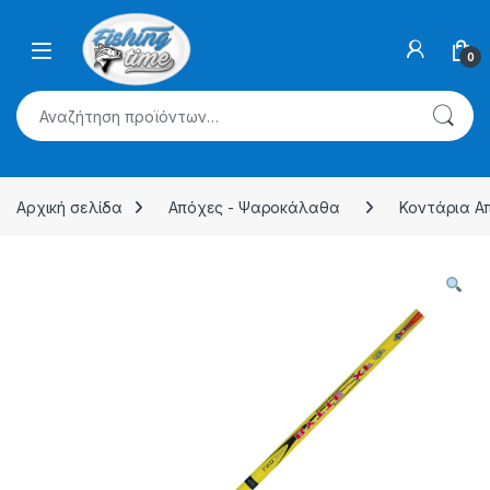
Skip to navigation
Skip to content
0
Αναζήτηση για:
Αρχική σελίδα
Απόχες - Ψαροκάλαθα
Κοντάρια Α