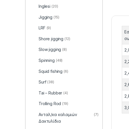
Inglesi
(20)
Jigging
(15)
LRF
(9)
Εσ
σ
Shore jigging
(12)
Slow jigging
(8)
2,
Spinning
(48)
2,
Squid fishing
(6)
2,
Surf
(38)
2,
Tai – Rubber
(4)
2,
Trolling Rod
(19)
3,
Ανταλ/κα καλαμιών
(7)
Δακτυλίδια