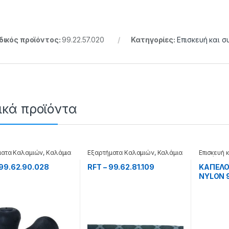
ικός προϊόντος:
99.22.57.020
Κατηγορίες:
Επισκευή και 
ικά προϊόντα
ματα Καλαμιών
,
Καλάμια
Εξαρτήματα Καλαμιών
,
Καλάμια
Επισκευή 
Καλάμια
 99.62.90.028
RFT – 99.62.81.109
ΚΑΠΕΛΟ
NYLON 9
99.61.2