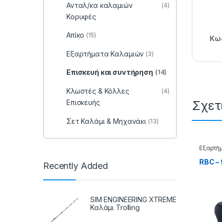
Ανταλ/κα καλαμιών
(4)
Κορυφές
Απίκο
(15)
Κωδ
Εξαρτήματα Καλαμιών
(3)
Επισκευή και συντήρηση
(14)
Κλωστές & Κόλλες
(4)
Επισκευής
Σχετ
Σετ Καλάμι & Μηχανάκι
(13)
Εξαρτή
RBC –
Recently Added
SIM ENGINEERING XTREME
Καλάμι Trolling