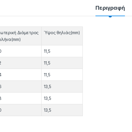
Περιγραφή
ωτερική Διάμετρος
Ύψος θηλιάς(mm)
ωλήνα(mm)
0
11,5
2
11,5
4
11,5
6
13,5
8
13,5
0
13,5