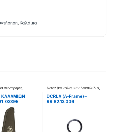
συντήρηση
,
Καλάμια
και συντήρηση
,
Ανταλ/κα καλαμιών Δακτυλίδια
,
Καλάμια
 ΚΑΛΑΜΙΩΝ
DCRLA (A-Frame) –
1-03395 –
99.62.13.006
9.004