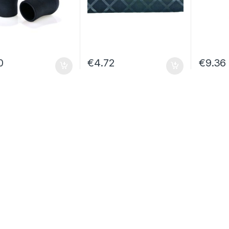
0
€
4.72
€
9.36