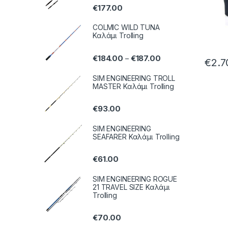
€
177.00
COLMIC WILD TUNA
Καλάμι Trolling
€
184.00
€
187.00
–
€
2.7
SIM ENGINEERING TROLL
MASTER Καλάμι Trolling
€
93.00
SIM ENGINEERING
SEAFARER Καλάμι Trolling
€
61.00
SIM ENGINEERING ROGUE
21 TRAVEL SIZE Καλάμι
Trolling
€
70.00