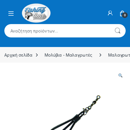
Skip to navigation
Skip to content
0
Αναζήτηση για:
Αρχική σελίδα
Μολύβια - Μαλαγρωτές
Μαλαγρωτ