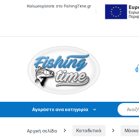
Skip to navigation
Skip to content
Καλωσορίσατε στο FishingTime.gr
Αγοράστε ανα κατηγορία
Αρχική σελίδα
Καταδυτικά
Μάσκε