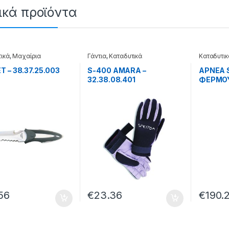
ικά προϊόντα
ικά
,
Μαχαίρια
Γάντια
,
Καταδυτικά
Καταδυτικ
T – 38.37.25.003
S-400 AMARA –
APNEA 
32.38.08.401
ΦΕΡΜΟΥΑ
56
€
23.36
€
190.