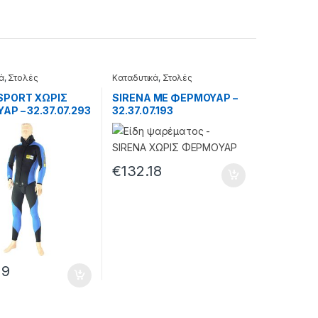
ά
,
Στολές
Καταδυτικά
,
Στολές
SPORT ΧΩΡΙΣ
SIRENA ΜΕ ΦΕΡΜΟΥΑΡ –
Ρ – 32.37.07.293
32.37.07.193
€
132.18
29