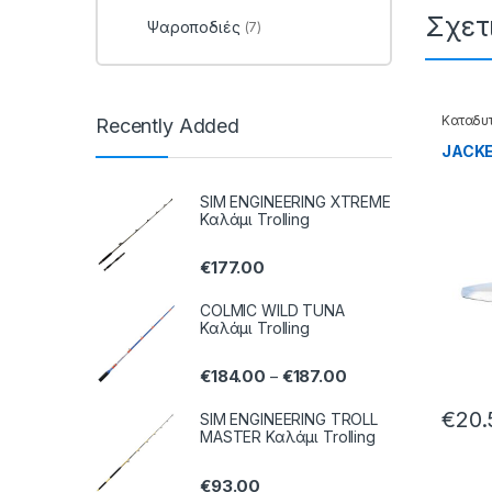
Σχετ
Ψαροποδιές
(7)
Καταδυτ
Recently Added
JACKE
SIM ENGINEERING XTREME
Καλάμι Trolling
€
177.00
COLMIC WILD TUNA
Καλάμι Trolling
€
184.00
€
187.00
–
€
20.
SIM ENGINEERING TROLL
MASTER Καλάμι Trolling
€
93.00