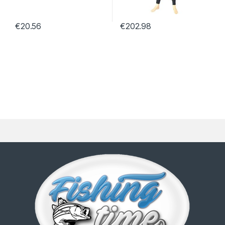
€
20.56
€
202.98