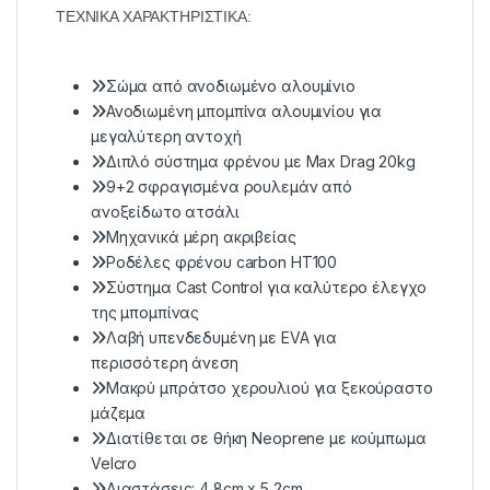
ΤΕΧΝΙΚΑ ΧΑΡΑΚΤΗΡΙΣΤΙΚΑ:
Σώμα από ανοδιωμένο αλουμίνιο
Ανοδιωμένη μπομπίνα αλουμινίου για
μεγαλύτερη αντοχή
Διπλό σύστημα φρένου με Max Drag 20kg
9+2 σφραγισμένα ρουλεμάν από
ανοξείδωτο ατσάλι
Μηχανικά μέρη ακριβείας
Ροδέλες φρένου carbon HT100
Σύστημα Cast Control για καλύτερο έλεγχο
της μπομπίνας
Λαβή υπενδεδυμένη με EVA για
περισσότερη άνεση
Μακρύ μπράτσο χερουλιού για ξεκούραστο
μάζεμα
Διατίθεται σε θήκη Neoprene με κούμπωμα
Velcro
Διαστάσεις: 4,8cm x 5,2cm