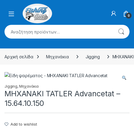
Skip to navigation
Skip to content
0
Αναζήτηση για:
Αρχική σελίδα
Μηχανάκια
Jigging
ΜΗΧΑΝΑΚΙ T
Jigging
,
Μηχανάκια
ΜΗΧΑΝΑΚΙ TATLER Advancetat –
15.64.10.150
Add to wishlist