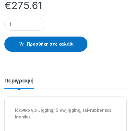
€
275.61
ΜΗΧΑΝΑΚΙ TATLER Advancetat - 15.64.10.150 quantity
Προσθήκη στο καλάθι
Περιγραφή
Ιδανικό για Jigging, Slow jigging, tai-rubber και
Inchiku.