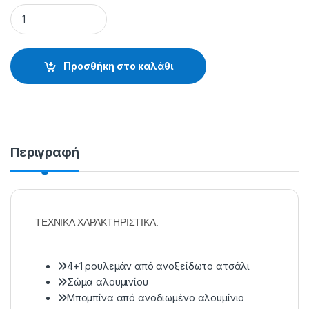
ΜΗΧΑΝΑΚΙ TATLER HUNTERKING BAITCAST 60 - 15.64.25.060
Προσθήκη στο καλάθι
Περιγραφή
ΤΕΧΝΙΚΑ ΧΑΡΑΚΤΗΡΙΣΤΙΚΑ:
4+1 ρουλεμάν από ανοξείδωτο ατσάλι
Σώμα αλουμινίου
Μπομπίνα από ανοδιωμένο αλουμίνιο