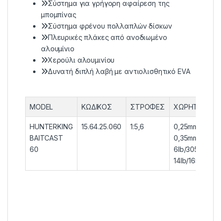
Σύστημα για γρήγορη αφαίρεση της
μπομπίνας
Σύστημα φρένου πολλαπλών δίσκων
Πλευρικές πλάκες από ανοδιωμένο
αλουμίνιο
Χερούλι αλουμινίου
Δυνατή διπλή λαβή με αντιολισθητικό EVA
MODEL
ΚΩΔΙΚΟΣ
ΣΤΡΟΦΕΣ
ΧΩΡHTIKOΤΗ
HUNTERKING
15.64.25.060
1:5,6
0,25mm/280m
BAITCAST
0,35mm/150m
60
6lb/305yds-
14lb/165yds