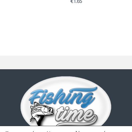
€
1.65