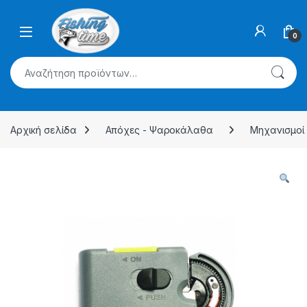
Skip to navigation
Skip to content
0
Αναζήτηση για:
Αρχική σελίδα
Απόχες - Ψαροκάλαθα
Μηχανισμοί